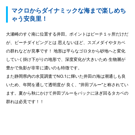
マクロからダイナミックな海まで楽しめち
ゃう安良里！
大瀬崎のすぐ南に位置する井田。ポイントはビーチ１ヶ所だけだ
が、ビーチダイビングとは 思えないほど、スズメダイやタカベ
の群れなどが見事です！ 地形は平らなゴロタから砂地へと変化
していく掛け下がりの地形で、深度変化が大きいため 生物層が
豊かで魚影が非常に濃いのも特徴です。
また静岡県内の水質調査でNO.1に輝いた井田の海は潮通しも良
いため、年間を通して透明度が 良く、”井田ブルー”と称されてい
ます。夏から秋にかけて井田ブルーをバックに泳ぎ回るタカベの
群れは必見です！！